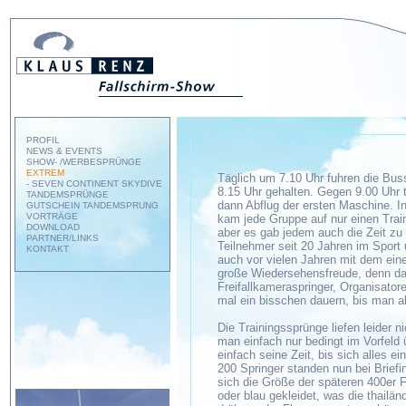
PROFIL
NEWS & EVENTS
SHOW- /WERBESPRÜNGE
EXTREM
Täglich um 7.10 Uhr fuhren die Bus
- SEVEN CONTINENT SKYDIVE
8.15 Uhr gehalten. Gegen 9.00 Uhr 
TANDEMSPRÜNGE
dann Abflug der ersten Maschine. I
GUTSCHEIN TANDEMSPRUNG
VORTRÄGE
kam jede Gruppe auf nur einen Train
DOWNLOAD
aber es gab jedem auch die Zeit zu
PARTNER/LINKS
Teilnehmer seit 20 Jahren im Sport
KONTAKT
auch vor vielen Jahren mit dem ein
große Wiedersehensfreude, denn das
Freifallkameraspringer, Organisato
mal ein bisschen dauern, bis man all
Die Trainingssprünge liefen leider 
man einfach nur bedingt im Vorfeld 
einfach seine Zeit, bis sich alles
200 Springer standen nun bei Brief
sich die Größe der späteren 400er F
oder blau gekleidet, was die thailä